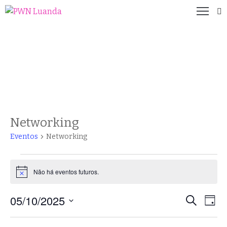
EVENTOS
uem
Casa
Evento
omos
ue
azemos?
embros
Networking
rogramas
Eventos
Networking
ventos
ale
Não há eventos futuros.
Notice
onnosco
05/10/2025
Nav
Pesqui
ntrevistas
Procurar
Dia
eventos
do
Selecione
e