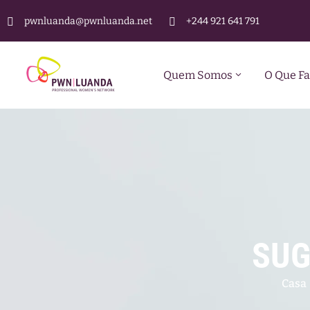
pwnluanda@pwnluanda.net
+244 921 641 791
Quem Somos
O Que F
SUG
Casa