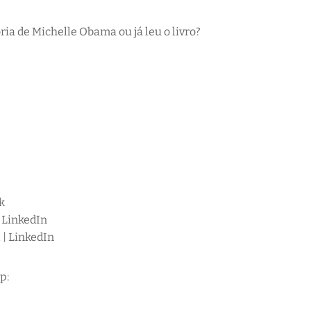
ria de Michelle Obama ou já leu o livro?
k
| LinkedIn
 | LinkedIn
p: