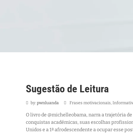
10
Sugestão de Leitura
Dez
by:
pwnluanda
Frases motivacionais
‚
Informati
O livro de @michelleobama, narra a trajetória de
conquistas académicas, suas escolhas profission
Unidos e a 1ª afrodescendente a ocupar esse pos