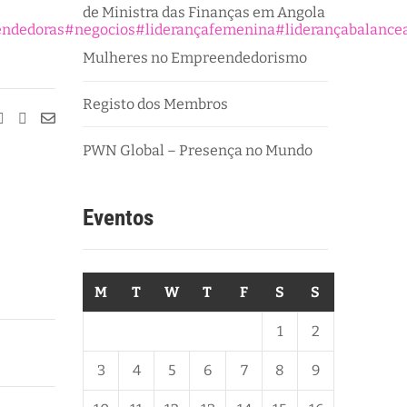
de Ministra das Finanças em Angola
ndedoras
#negocios
#liderançafemenina
#liderançabalance
Mulheres no Empreendedorismo
Registo dos Membros
PWN Global – Presença no Mundo
Eventos
M
T
W
T
F
S
S
1
2
3
4
5
6
7
8
9