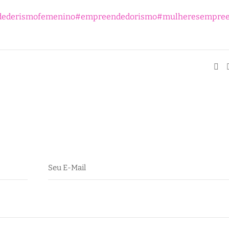
ederismofemenino
#empreendedorismo
#mulheresempree