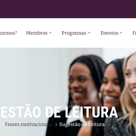
azemos?
Membros
Programas
Eventos
F
ESTÃO DE LEITURA
Frases motivacionais
Sugestão de Leitura