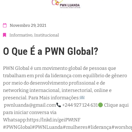
Novembro 29, 2021
Informativo
‚
Institucional
O Que É a PWN Global?
PWN Global é um movimento global de pessoas que
trabalham em prol da liderança com equilíbrio de gênero
por meio do desenvolvimento profissional e de
networking internacional, intersectorial, online e
presencial. Para Mais informações:
pwnluanda@gmail.com
+244 927 124 631
Clique aqui
para iniciar conversa via
Whatsapp:https://lnkd.in/geiPWtNF
#PWNGlobal#PWNLuanda#mulheres#liderança#worshop#d