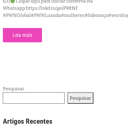
631
Clique aqui para iniciar conversa via
Whatsapp:https://lnkd.in/geiPWtNF
#PWNGlobal#PWNLuanda#mulheres#liderança#worshop#d
Leia mais
Pesquisar
Pesquisar
Artigos Recentes