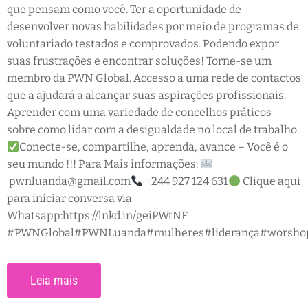
que pensam como você. Ter a oportunidade de
desenvolver novas habilidades por meio de programas de
voluntariado testados e comprovados. Podendo expor
suas frustrações e encontrar soluções! Torne-se um
membro da PWN Global. Accesso a uma rede de contactos
que a ajudará a alcançar suas aspirações profissionais.
Aprender com uma variedade de concelhos práticos
sobre como lidar com a desigualdade no local de trabalho.
Conecte-se, compartilhe, aprenda, avance – Você é o
seu mundo !!! Para Mais informações:
pwnluanda@gmail.com
+244 927 124 631
Clique aqui
para iniciar conversa via
Whatsapp:https://lnkd.in/geiPWtNF
#PWNGlobal#PWNLuanda#mulheres#liderança#worshop#d
Leia mais