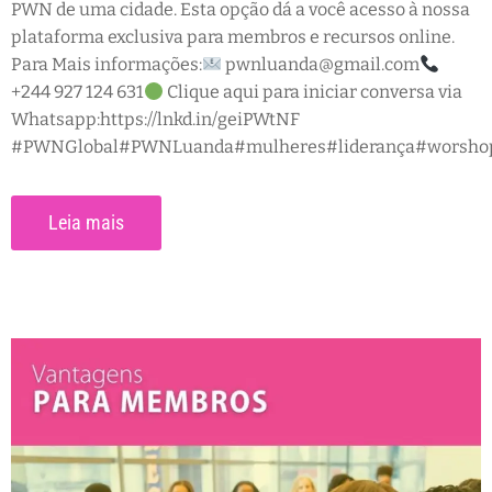
PWN de uma cidade. Esta opção dá a você acesso à nossa
plataforma exclusiva para membros e recursos online.
Para Mais informações:
pwnluanda@gmail.com
+244 927 124 631
Clique aqui para iniciar conversa via
Whatsapp:https://lnkd.in/geiPWtNF
#PWNGlobal#PWNLuanda#mulheres#liderança#worshop#
Leia mais