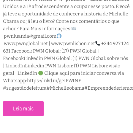
Unidos e a 1ª afrodescendente a ocupar esse posto. E você
já teve a oportunidade de conhecer a historia de Michelle
Obama ou já leu o livro? Conte nos comentários o que
achou? Para Mais informações:
pwnluanda@gmail.com
www.pwnglobal.net | www.pwnlisbon.net
+244 927 124
631 Facebook PWN Global: (17) PWN Global |
FacebookLinkedin PWN Global: (1) PWN Global: sobre nós
| LinkedInLinkedin PWN Lisbon: (1) PWN Lisbon: visão
geral | LinkedIn
Clique aqui para iniciar conversa via
Whatsapp:https://lnkd.in/geiPWtNF
#sugestãodeleitura#Michelleobama#Empreendederismo
Leia mais