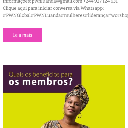
informações: pwnluanda@gmail.com +244 927 124 631
Clique aqui para iniciar conversa via Whatsapp:
#PWNGlobal#PWNLuanda#mulheres#liderança#worshop#
Leia mais