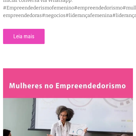
iniciar conversa via Whatsapp:
#Empreendederismofemenino#empreendedorismo#mul
empreendedoras#negocios#liderançafemenina#lideran
Leia mais