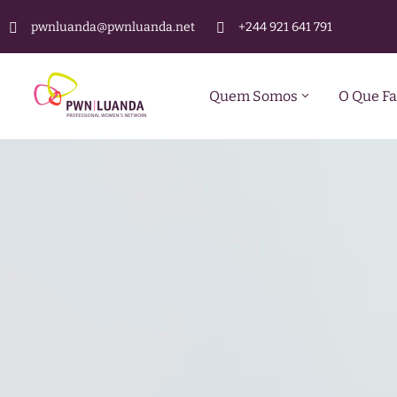
pwnluanda@pwnluanda.net
+244 921 641 791
Quem Somos
O Que F