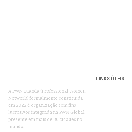
LINKS ÚTEIS
A PWN Luanda (Professional Women
Blog e Artigos
Network) formalmente constituída
em 2022 é organização sem fins
Programas
lucrativos integrada na PWN Global
Membros
presente em mais de 30 cidades no
mundo.
Tornar-se me