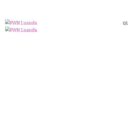
pwnluanda@pwnluanda.net
+244 921 641 791
Q
Entrevistas