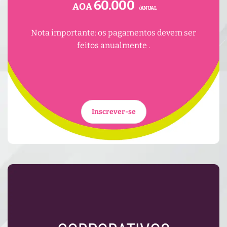
60.000
AOA
/ANUAL
Nota importante: os pagamentos devem ser
feitos anualmente .
Inscrever-se