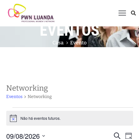
EVENTOS
uem
omos
Casa
Evento
ue
azemos?
embros
rogramas
Networking
ventos
Eventos
Networking
ale
onnosco
Não há eventos futuros.
Notice
ntrevistas
09/08/2026
Nav
Pesqui
Procurar
Dia