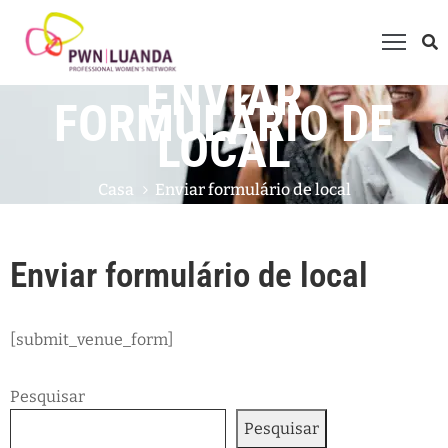
ENVIAR
uem
FORMULÁRIO DE
omos
LOCAL
ue
Casa
Enviar formulário de local
azemos?
embros
rogramas
Enviar formulário de local
ventos
ale
[submit_venue_form]
onnosco
ntrevistas
Pesquisar
Pesquisar