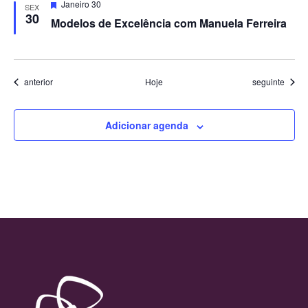
Destacado
Janeiro 30
SEX
30
Modelos de Excelência com Manuela Ferreira
Eventos
Eventos
anterior
Hoje
seguinte
Adicionar agenda