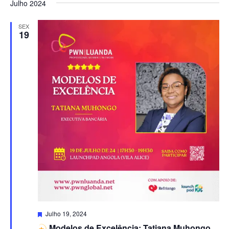
Julho 2024
SEX
19
Destacado
Julho 19, 2024
Modelos de Excelência: Tatiana Muhongo