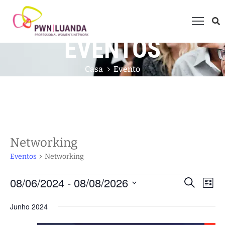
EVENTOS
uem
omos
Casa
Evento
ue
azemos?
embros
rogramas
Networking
ventos
Eventos
Networking
ale
onnosco
08/06/2024
 - 
08/08/2026
Nav
Pesqui
Procurar
Lista
eventos
do
Selecione
ntrevistas
e
Junho 2024
visu
a
navega
data.
Eve