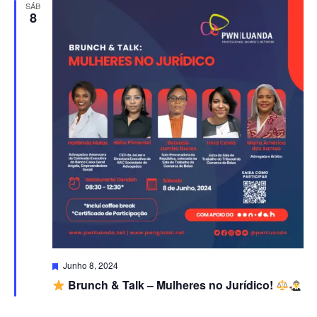
SÁB
de
8
visuais
de
Evento
Destacado
Junho 8, 2024
Brunch & Talk – Mulheres no Jurídico!